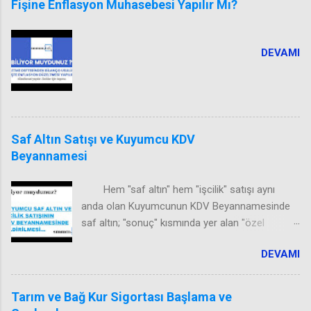
Fişine Enflasyon Muhasebesi Yapılır Mı?
DEVAMI
Saf Altın Satışı ve Kuyumcu KDV
Beyannamesi
Hem "saf altın" hem "işcilik" satışı aynı
anda olan Kuyumcunun KDV Beyannamesinde
saf altın; "sonuç" kısmında yer alan "özel
matrah şekline tabi işlemler" bölümünde, 1001
DEVAMI
kod kısmına yazılarak, beyan edilir.
Tarım ve Bağ Kur Sigortası Başlama ve