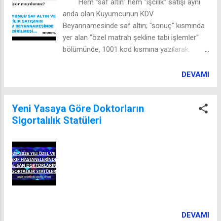
Hem "saf altın" hem "işcilik" satışı aynı
fiziki ortamda tutmak isteyenlerin, buna ilişkin
anda olan Kuyumcunun KDV
yönetim kurulu kararını 1 Ocak 2026 tarihine
Beyannamesinde saf altın; "sonuç" kısmında
kadar Ticaret Bakanlığı’na sunmaları
yer alan "özel matrah şekline tabi işlemler"
gerekecektir. Bunun dışında diğer herşey aynı
bölümünde, 1001 kod kısmına yazılarak,
olup farklılık söz konusu değildir.
beyan edilir.
DEVAMI
Yeni Yasaya Göre Doktorların
Sigortalılık Statüleri
DEVAMI