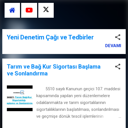
Ana içeriğe atla
Yeni Denetim Çağı ve Tedbirler
K
a
DEVAMI
y
ı
Tarım ve Bağ Kur Sigortası Başlama
t
ve Sonlandırma
l
a
5510 sayılı Kanunun geçici 107. maddesi
r
kapsamında yapılan yeni düzenlemelere
odaklanmakta ve tarım sigortalılarının
sigortalılıklarının başlatılması, sonlandırılması
ve geçmişe dönük tescil işlemlerinin
detaylarını açıklamaktadır. Bu düzenlemeler,