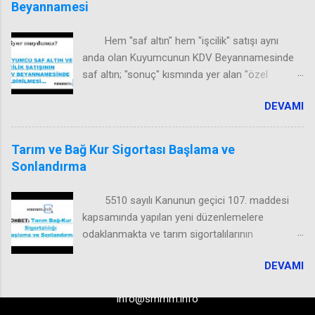
Beyannamesi
Hem "saf altın" hem "işcilik" satışı aynı
anda olan Kuyumcunun KDV Beyannamesinde
saf altın; "sonuç" kısmında yer alan "özel
matrah şekline tabi işlemler" bölümünde, 1001
DEVAMI
kod kısmına yazılarak, beyan edilir.
Tarım ve Bağ Kur Sigortası Başlama ve
Sonlandırma
5510 sayılı Kanunun geçici 107. maddesi
kapsamında yapılan yeni düzenlemelere
odaklanmakta ve tarım sigortalılarının
sigortalılıklarının başlatılması, sonlandırılması ve
DEVAMI
geçmişe dönük tescil işlemlerinin detaylarını
açıklamaktadır. Bu düzenlemeler, özellikle
info@smmm.info
15/7/2025 tarihi itibarıyla toplu alınan kayıtlara