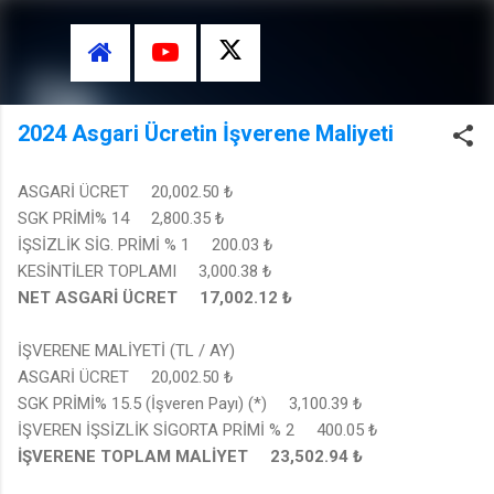
Ana içeriğe atla
2024 Asgari Ücretin İşverene Maliyeti
ASGARİ ÜCRET 20,002.50 ₺
SGK PRİMİ% 14 2,800.35 ₺
İŞSİZLİK SİG. PRİMİ % 1 200.03 ₺
KESİNTİLER TOPLAMI 3,000.38 ₺
NET ASGARİ ÜCRET 17,002.12 ₺
İŞVERENE MALİYETİ (TL / AY)
ASGARİ ÜCRET 20,002.50 ₺
SGK PRİMİ% 15.5 (İşveren Payı) (*) 3,100.39 ₺
İŞVEREN İŞSİZLİK SİGORTA PRİMİ % 2 400.05 ₺
İŞVERENE TOPLAM MALİYET 23,502.94 ₺